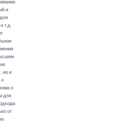
зовании
ий и
 для
 т.д.
ит
льное
ижения
высшем
ких
 но и
 к
лома о
м для
подхода
ько от
ию.