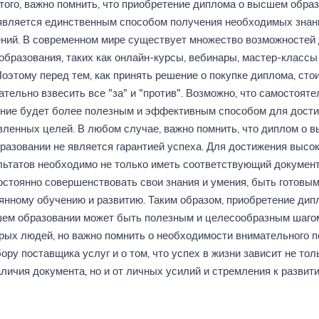
того, важно помнить, что приобретение диплома о высшем обра
является единственным способом получения необходимых знан
ний. В современном мире существует множество возможностей
образования, таких как онлайн-курсы, вебинары, мастер-классы и
оэтому перед тем, как принять решение о покупке диплома, сто
ательно взвесить все "за" и "против". Возможно, что самостояте
ние будет более полезным и эффективным способом для дост
вленных целей. В любом случае, важно помнить, что диплом о 
разовании не является гарантией успеха. Для достижения высо
льтатов необходимо не только иметь соответствующий документ,
остоянно совершенствовать свои знания и умения, быть готовым
янному обучению и развитию. Таким образом, приобретение дип
ем образовании может быть полезным и целесообразным шаго
рых людей, но важно помнить о необходимости внимательного 
ору поставщика услуг и о том, что успех в жизни зависит не тол
личия документа, но и от личных усилий и стремления к развит