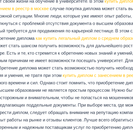
т своей жизни на обучение в университете. В этом
купить дипло
нием в реестр в москве
случае покупка диплома может стать в
ожной ситуации. Многие люди, которые уже имеют опыт работы,
лкнуться с проблемой отсутствия документа о высшем образова
ый требуется для продвижения по карьерной лестнице. В этом 
ретение диплома
как купить легальный диплом о среднем образ
жет стать шансом получить возможность для дальнейшего рост
ре. Есть и те, кто стремится к обретению новых знаний и умений,
ным причинам не имеет возможности посещать университет. Для
бретение диплома может стать возможностью получить необхо
я и умения, не тратя при этом
купить диплом с занесением в рее
ого времени и сил. Однако стоит помнить, что приобретение ди
ысшем образовании не является простым процессом. Нужно бы
осторожным и внимательным, чтобы не попасться на мошенников
едлагающих поддельные документы. При выборе места, где мо
рести диплом, следует обращать внимание на репутацию компан
ыт работы на рынке и отзывы клиентов. Лучше всего обратитьс
еренным и надежным поставщикам услуг по приобретению дипл