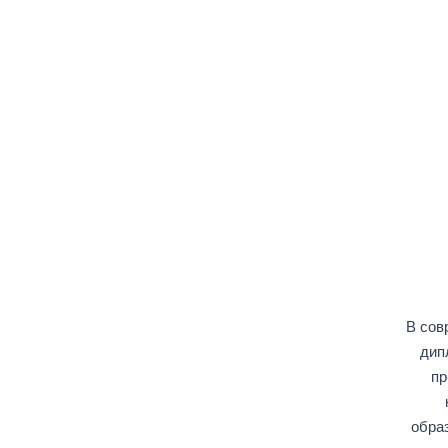
В сов
дип
пр
образ