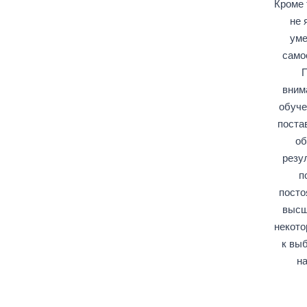
Кроме 
не 
уме
само
П
вним
обуче
поста
об
резу
п
посто
высш
некото
к выб
на