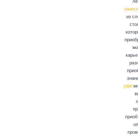
ле
занесе
из сл
сто
котор
приоб
мо
карье
раз
прио
знани
уфе
мн
в
пр
приоб
оп
пров