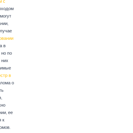
м с
ыходом
 могут
нии,
случае
овании
а в
 но по
 них
димые
стр в
плома о
ть
,
жно
ии, ее
я к
омов.