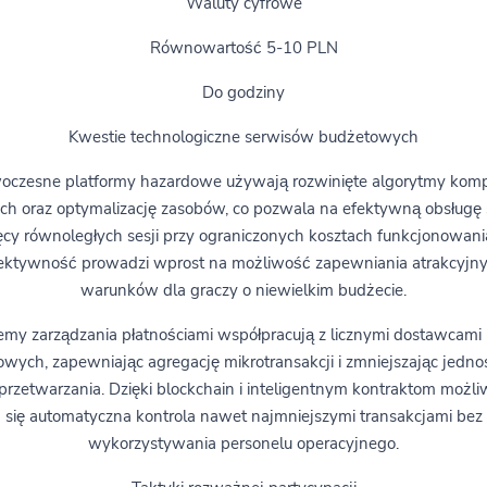
Waluty cyfrowe
Równowartość 5-10 PLN
Do godziny
Kwestie technologiczne serwisów budżetowych
czesne platformy hazardowe używają rozwinięte algorytmy komp
ch oraz optymalizację zasobów, co pozwala na efektywną obsługę 
ęcy równoległych sesji przy ograniczonych kosztach funkcjonowani
ektywność prowadzi wprost na możliwość zapewniania atrakcyjn
warunków dla graczy o niewielkim budżecie.
emy zarządzania płatnościami współpracują z licznymi dostawcami 
owych, zapewniając agregację mikrotransakcji i zmniejszając jedn
przetwarzania. Dzięki blockchain i inteligentnym kontraktom możli
się automatyczna kontrola nawet najmniejszymi transakcjami bez
wykorzystywania personelu operacyjnego.