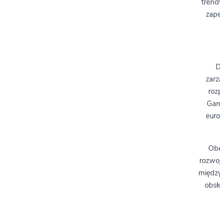
trend
zap
D
zar
roz
Gam
euro
Obe
rozwoj
międz
obsł