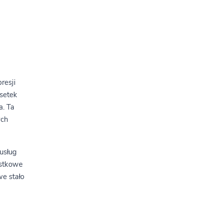
resji
setek
a. Ta
ych
usług
ostkowe
we stało