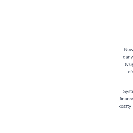
Nowo
dany
tysi
ef
Syst
finans
koszty 