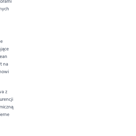
torami
nych
ne
jące
pean
t na
anowi
wa z
urencji
miczną
ierne