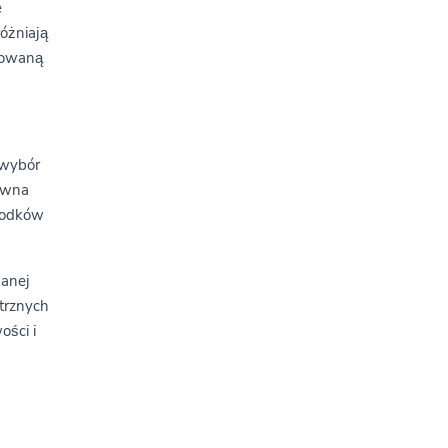
e
óżniają
towaną
 wybór
rawna
rodków
nanej
trznych
ści i