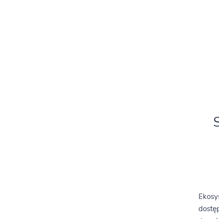
Ekosy
dostę