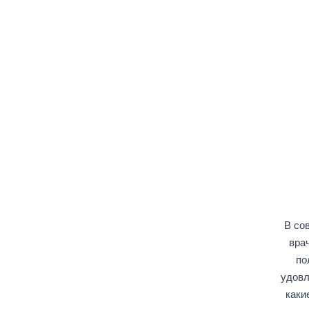
В со
вра
по
удовл
каки