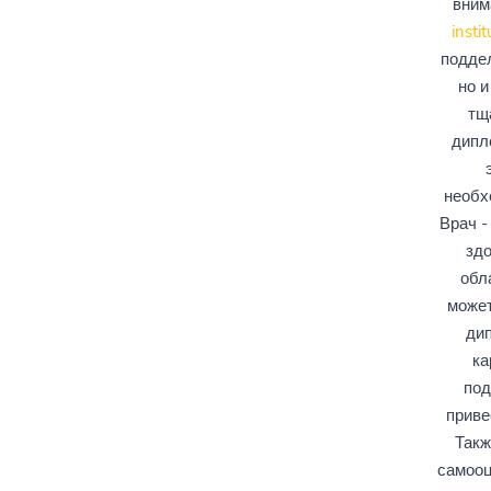
вним
instit
поддел
но и
тщ
дип
необх
Врач -
здо
обл
может
дип
ка
под
приве
Такж
самооц