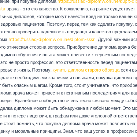
ание, при покупке диплома
https://russiaq-diplomw.online/kupit-d
uta
врача - это его качество. К сожалению, на рынке существует 
ьных дипломов, которые могут нанести вред не только вашей к
 здоровью пациентов. Поэтому, перед тем как сделать покупку, 
ательно проверить надежность продавца и качество предлагаем
лома
https://russiaq-diplomw.online/diplom-sssr
. Другой важный асп
это этическая сторона вопроса. Приобретение диплома врача бе
одимого обучения и опыта может привести к серьезным последс
 это не просто профессия, это ответственность перед пациентам
ровье и жизнь. Поэтому,
купить диплом старого образца
если вы
адаете необходимыми знаниями и навыками, покупка диплома в
 быть опасным шагом. Кроме того, стоит учитывать, что приобр
лома врача может привести к негативным последствиям для в
рьеры. Врачебное сообщество очень тесно связано между собой
делка диплома может быть обнаружена в любой момент. Это м
сти к потере лицензии, штрафам или даже уголовной ответствен
е стоит помнить, что покупка диплома врача может повлиять на
енку и моральные принципы. Зная, что ваш успех в профессии 