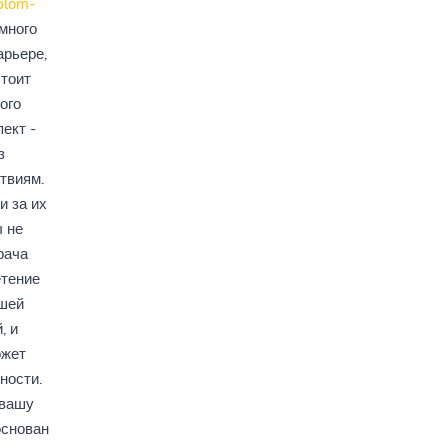
iplom-
много
арьере,
стоит
ого
ект -
з
твиям.
и за их
 не
рача
етение
ашей
, и
ожет
ности.
 вашу
основан