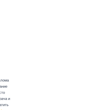
плома
ание
сто
рача и
атить