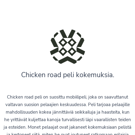
Chicken road peli kokemuksia.
Chicken road peli on suosittu mobiilipeli, joka on saavuttanut
valtavan suosion pelaajien keskuudessa. Peli tarjoaa pelaajille
mahdollisuuden kokea jännittäviä seikkailuja ja haasteita, kun
he yrittävät kuljettaa kanoja turvallisesti läpi vaarallisten teiden
ja esteiden. Monet pelaajat ovat jakaneet kokemuksiaan pelistä
ja kertoneet siitä, miten he ovat joutuneet ratkomaan erilaisia