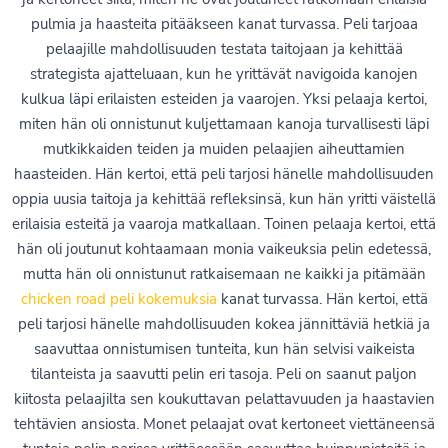
pulmia ja haasteita pitääkseen kanat turvassa. Peli tarjoaa
pelaajille mahdollisuuden testata taitojaan ja kehittää
strategista ajatteluaan, kun he yrittävät navigoida kanojen
kulkua läpi erilaisten esteiden ja vaarojen. Yksi pelaaja kertoi,
miten hän oli onnistunut kuljettamaan kanoja turvallisesti läpi
mutkikkaiden teiden ja muiden pelaajien aiheuttamien
haasteiden. Hän kertoi, että peli tarjosi hänelle mahdollisuuden
oppia uusia taitoja ja kehittää refleksinsä, kun hän yritti väistellä
erilaisia esteitä ja vaaroja matkallaan. Toinen pelaaja kertoi, että
hän oli joutunut kohtaamaan monia vaikeuksia pelin edetessä,
mutta hän oli onnistunut ratkaisemaan ne kaikki ja pitämään
chicken road peli kokemuksia
kanat turvassa. Hän kertoi, että
peli tarjosi hänelle mahdollisuuden kokea jännittäviä hetkiä ja
saavuttaa onnistumisen tunteita, kun hän selvisi vaikeista
tilanteista ja saavutti pelin eri tasoja. Peli on saanut paljon
kiitosta pelaajilta sen koukuttavan pelattavuuden ja haastavien
tehtävien ansiosta. Monet pelaajat ovat kertoneet viettäneensä